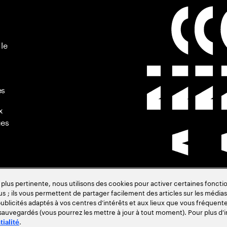
 le
es
x
ues
s pertinente, nous utilisons des cookies pour activer certaines fonctio
us ; ils vous permettent de partager facilement des articles sur les médias 
de
blicités adaptés à vos centres d’intérêts et aux lieux que vous fréquente
 sauvegardés (vous pourrez les mettre à jour à tout moment). Pour plus d’i
.
tialité