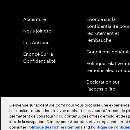
Accenture
Énoncé sur la
confidentialité pour
Nous joindre
recrutement et
l’embauche
Les Anciens
Conditions général
Énoncé Sur la
Confidentialité
Politique relative au
témoins électroniq
Déclaration sur
l’accessibilité
Plan du site
Bienvenue sur accenture.com! Pour vous procurer une expérience plu
Les cookies nous aident à savoir quels articles vous intéressent le pl
Politique mondiale 
permettent de vous fournir du contenu, des offres d’emploi et des pu
méritocratie
lors de la navigation. Cliquez pour Accepter, et vos réglages seront
consulter
and
Politique des fichiers témoins
Politique de confiden