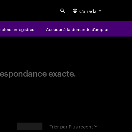
Canada
Search
plois enregistrés
Accéder à la demande d’emploi
centure
orrespondance exacte.
RÉSULTATS
Trier par
Plus récent