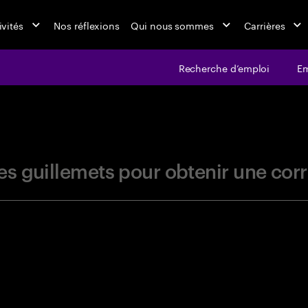
ivités
Nos réflexions
Qui nous sommes
Carrières
Recherche d’emploi
Em
jobs at Ac
r les guillemets pour obtenir une c