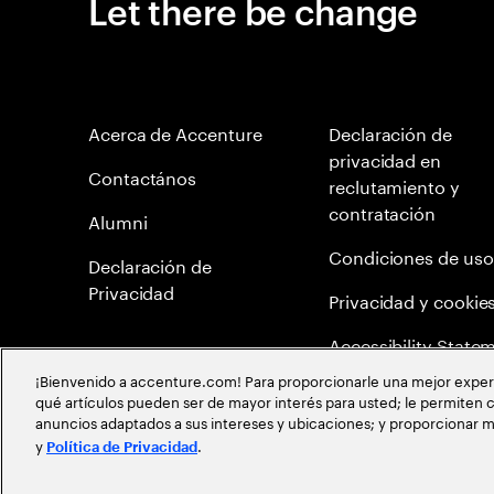
Let there be change
Acerca de Accenture
Declaración de
privacidad en
Contactános
reclutamiento y
contratación
Alumni
Condiciones de uso
Declaración de
Privacidad
Privacidad y cookie
Accessibility State
¡Bienvenido a accenture.com! Para proporcionarle una mejor experien
Mapa del Sitio
qué artículos pueden ser de mayor interés para usted; le permiten c
anuncios adaptados a sus intereses y ubicaciones; y proporcionar m
Política de meritocr
y
.
Política de Privacidad
©
2026
Accenture todos los derechos reservados