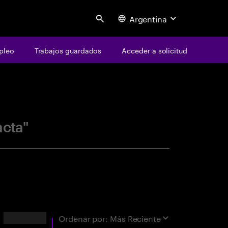
Argentina
Search
pleo
Trabajos guardados
Acceder a solicitud
centure
acta"
Resultados
Ordenar por:
Más Reciente