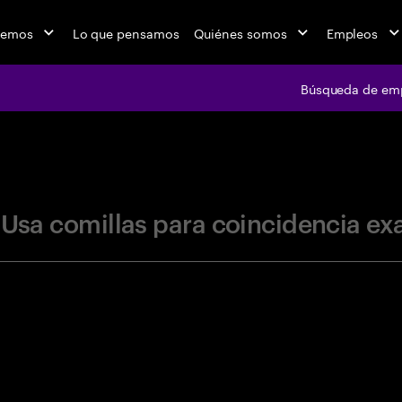
cemos
Lo que pensamos
Quiénes somos
Empleos
Búsqueda de em
jobs at Ac
"Usa comillas para coincidencia ex