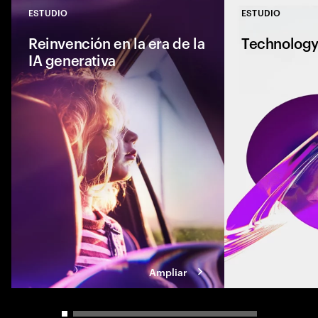
ESTUDIO
ESTUDIO
Close
Reinvención en la era de la
Technology
IA generativa
Cinco imperativos q
debe abordar para 
de la IA generativa
Ampliar
Carousel slider control