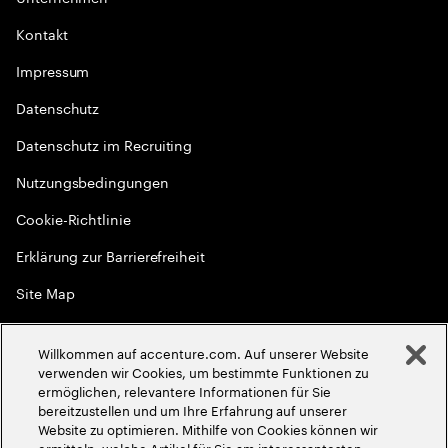
Kontakt
Impressum
Datenschutz
Datenschutz im Recruiting
Nutzungsbedingungen
Cookie-Richtlinie
Erklärung zur Barrierefreiheit
Site Map
Globale Meritokratie
Willkommen auf accenture.com. Auf unserer Website
©
2026
Accenture. Alle Rechte vorbehalten
verwenden wir Cookies, um bestimmte Funktionen zu
ermöglichen, relevantere Informationen für Sie
bereitzustellen und um Ihre Erfahrung auf unserer
Website zu optimieren. Mithilfe von Cookies können wir
ermitteln, welche Artikel für Sie am interessantesten