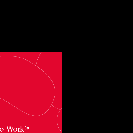
rld’s Best Workplaces™
to Work®