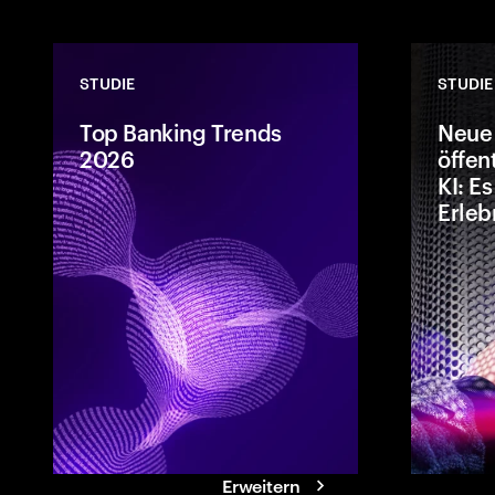
STUDIE
STUDIE
Top Banking Trends
Neue
2026
öffen
KI: E
Erleb
Accenture’s B
von Accenture 
agentische KI 
Money und ein
Wettbewerb da
und das Wach
transformieren
Erweitern