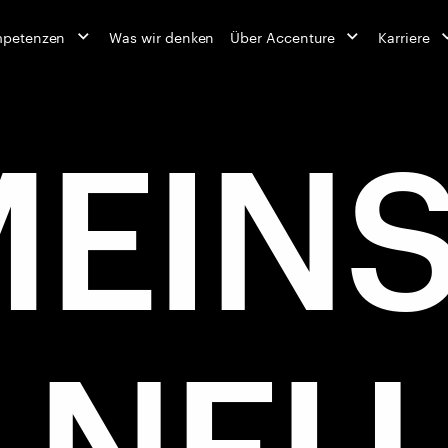
mpetenzen
Was wir denken
Über Accenture
Karriere
MEIN
NEU