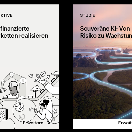
KTIVE
STUDIE
finanzierte
Souveräne KI: Von
rketten realisieren
Risiko zu Wachstu
Erfahren Sie, wie KI-Lieferketten-
Strategien durch
nsch und KI
Kosteneinsparungen,
olgreich sein?
Automatisierung und End-to-End
 sechs
Leistungssteigerungen
äten, mit denen
eigenfinanzierte, effiziente und
tors
resiliente Betriebsabläufe
 Ergebnisse
ermöglichen.
den Wettbewerb
sen.
Erweitern
Erwei