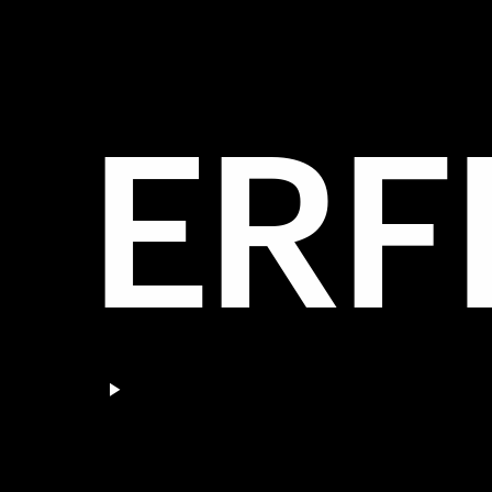
ERF
Pause video