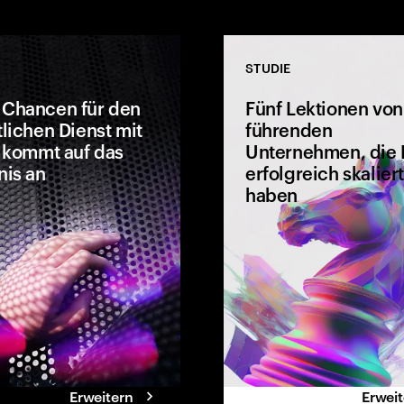
STUDIE
 Chancen für den
Fünf Lektionen von
tlichen Dienst mit
führenden
s kommt auf das
Unternehmen, die 
nis an
erfolgreich skalier
anking Trends 2026
offenbaren, wie
haben
(Agentic AI), Smart
Modernisierung bedeutet mehr
 sich verändernder
als neue Tools – es geht um
s Kundenerlebnis
bessere Erlebnisse für
stum
Bürger:innen und Mitarbeitende.
 werden.
Behörden, die Technologie an
den Menschen ausrichten,
schaffen aus digitalen
Investitionen langfristigen
Nutzen.
Erweitern
Erwei