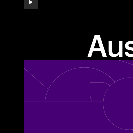
play automatic slide show
Au
Eine der "Fortune's World's Most Admire