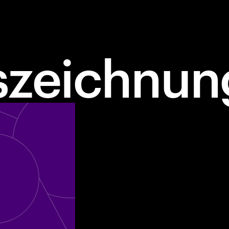
szeichnun
d Companies"