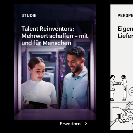
STUDIE
PERSPE
Talent Reinventors:
Eigen
Mehrwert schaffen – mit
Liefe
und für Menschen
Wie können Me
gemeinsam erf
Entdecken Sie
Führungsqualit
Talent Reinven
bahnbrechende
erzielen und 
hinter sich las
Erweitern