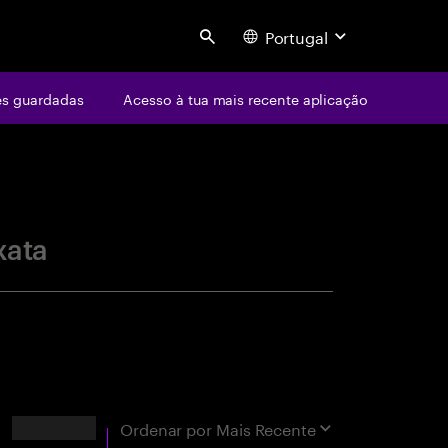
Portugal
Search
s guardadas
Acesso à tua mais recente aplicação
centure
xata
Resultados
Ordenar por
Mais Recente