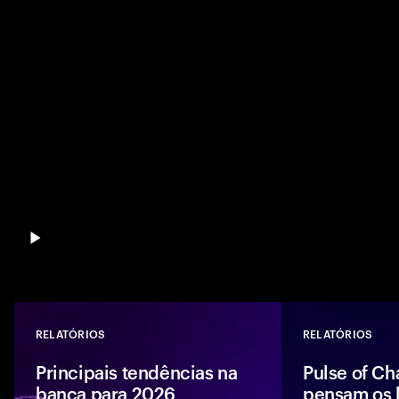
RELATÓRIOS
RELATÓRIOS
Close
Principais tendências na
Pulse of Ch
banca para 2026
pensam os l