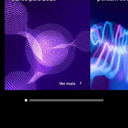
O relatório Bankin
Accenture revela c
dinheiro inteligen
concorrência vão r
cliente e o crescim
Ver mais
Carousel slider control