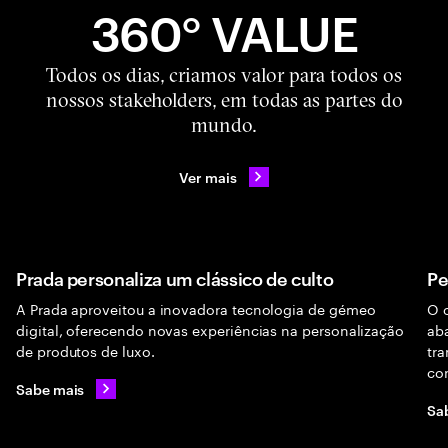
360° VALUE
Todos os dias, criamos valor para todos os
nossos stakeholders, em todas as partes do
mundo.
Ver mais
Prada personaliza um clássico de culto
Pe
A Prada aproveitou a inovadora tecnologia de gémeo
O 
digital, oferecendo novas experiências na personalização
ab
de produtos de luxo.
tr
con
Sabe mais
Sa