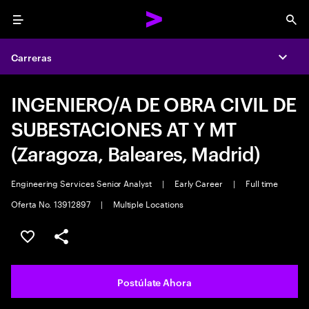
Menu
Sea
Carreras
Expa
INGENIERO/A DE OBRA CIVIL DE
SUBESTACIONES AT Y MT
(Zaragoza, Baleares, Madrid)
Engineering Services Senior Analyst
|
Early Career
|
Full time
Oferta No. 13912897
|
Multiple Locations
Guardar este empleo
Compartir este empleo
Postúlate Ahora