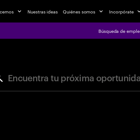
acemos
Nuestras ideas
Quiénes somos
Incorpórate
Búsqueda de emple
jobs at Ac
Encuentra tu próxima oportunid