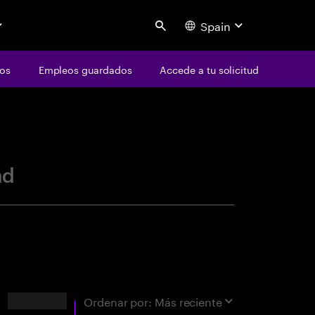
Spain
Search
os
Empleos guardados
Accede a tu solicitud
centure
ad
Resultados
Ordenar por:
Más reciente