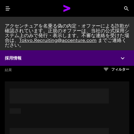
Menu
Sea
アクセンチュアを名乗る偽の内定・オファーによる詐欺が
確認されています。正規のオファーは、当社の公式採用シ
ステム上のみで発行・表示します。不審な連絡を受けた場
Search jobs at Acc
合は、
Tokyo.Recruiting@accenture.com
までご連絡く
ださい。
採用情報
Expa
文字数制限に達しました
検索のヒント
希望の仕事を表すフレーズや文章を使って検索してみてくださ
検索結果を見るにはEnterキーを押してください
結果
フィルター
い。キーワードを引用符で囲むことで、完全一致検索もできま
す。