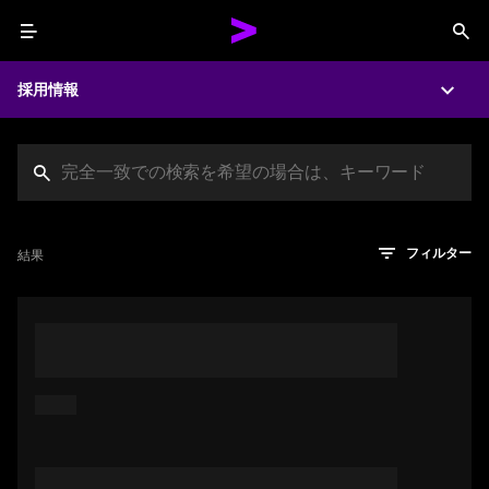
Menu
Sea
採用情報
Expa
Search jobs at Acc
文字数制限に達しました
検索のヒント
希望の仕事を表すフレーズや文章を使って検索してみてくださ
検索結果を見るにはEnterキーを押してください
結果
フィルター
い。キーワードを引用符で囲むことで、完全一致検索もできま
す。