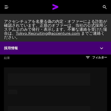
Menu
Sea
アクセンチュアを名乗る偽の内定・オファーによる詐欺が
確認されています。正規のオファーは、当社の公式採用シ
ステム上のみで発行・表示します。不審な連絡を受けた場
Search jobs at Acc
合は、
Tokyo.Recruiting@accenture.com
までご連絡く
ださい。
採用情報
Expa
文字数制限に達しました
検索のヒント
希望の仕事を表すフレーズや文章を使って検索してみてくださ
検索結果を見るにはEnterキーを押してください
結果
フィルター
い。キーワードを引用符で囲むことで、完全一致検索もできま
す。