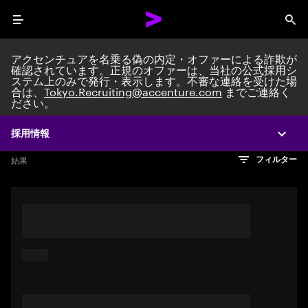
Menu
Sea
アクセンチュアを名乗る偽の内定・オファーによる詐欺が
確認されています。正規のオファーは、当社の公式採用シ
ステム上のみで発行・表示します。不審な連絡を受けた場
Search jobs at Acc
合は、
Tokyo.Recruiting@accenture.com
までご連絡く
ださい。
採用情報
Expa
文字数制限に達しました
検索のヒント
希望の仕事を表すフレーズや文章を使って検索してみてくださ
検索結果を見るにはEnterキーを押してください
結果
フィルター
い。キーワードを引用符で囲むことで、完全一致検索もできま
す。