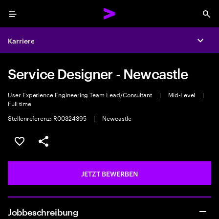
Menu
Sea
Karriere
Expa
Service Designer - Newcastle
User Experience Engineering Team Lead/Consultant
|
Mid-Level
|
Full time
Stellenreferenz: R00324395
|
Newcastle
JOB SPEICHERN
Teilen
JETZT BEWERBEN
Jobbeschreibung