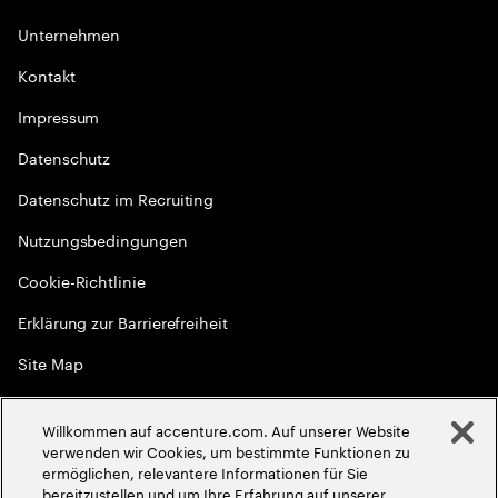
Unternehmen
Kontakt
Impressum
Datenschutz
Datenschutz im Recruiting
Nutzungsbedingungen
Cookie-Richtlinie
Erklärung zur Barrierefreiheit
Site Map
Globale Meritokratie
Willkommen auf accenture.com. Auf unserer Website
©
2026
Accenture. Alle Rechte vorbehalten
verwenden wir Cookies, um bestimmte Funktionen zu
ermöglichen, relevantere Informationen für Sie
bereitzustellen und um Ihre Erfahrung auf unserer