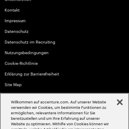
Kontakt
Impressum
Datenschutz
Datenschutz im Recruiting
Nutzungsbedingungen
Cookie-Richtlinie
Erklärung zur Barrierefreiheit
Site Map
Globale Meritokratie
Willkommen auf accenture.com. Auf unserer Website
©
2026
Accenture. Alle Rechte vorbehalten
verwenden wir Cookies, um bestimmte Funktionen zu
ermöglichen, relevantere Informationen für Sie
bereitzustellen und um Ihre Erfahrung auf unserer
Website zu optimieren. Mithilfe von Cookies können wir
ermitteln, welche Artikel für Sie am interessantesten