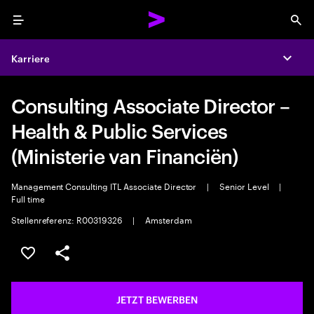
Menu
Sea
Karriere
Expa
Consulting Associate Director –
Health & Public Services
(Ministerie van Financiën)
Management Consulting ITL Associate Director
|
Senior Level
|
Full time
Stellenreferenz: R00319326
|
Amsterdam
JOB SPEICHERN
Teilen
JETZT BEWERBEN