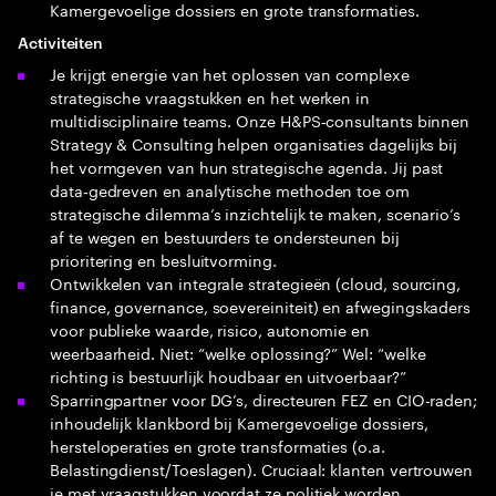
Kamergevoelige dossiers en grote transformaties.
Activiteiten
Je krijgt energie van het oplossen van complexe
strategische vraagstukken en het werken in
multidisciplinaire teams. Onze H&PS‑consultants binnen
Strategy & Consulting helpen organisaties dagelijks bij
het vormgeven van hun strategische agenda. Jij past
data‑gedreven en analytische methoden toe om
strategische dilemma’s inzichtelijk te maken, scenario’s
af te wegen en bestuurders te ondersteunen bij
prioritering en besluitvorming.
Ontwikkelen van integrale strategieën (cloud, sourcing,
finance, governance, soevereiniteit) en afwegingskaders
voor publieke waarde, risico, autonomie en
weerbaarheid. Niet: “welke oplossing?” Wel: “welke
richting is bestuurlijk houdbaar en uitvoerbaar?”
Sparringpartner voor DG’s, directeuren FEZ en CIO-raden;
inhoudelijk klankbord bij Kamergevoelige dossiers,
hersteloperaties en grote transformaties (o.a.
Belastingdienst/Toeslagen). Cruciaal: klanten vertrouwen
je met vraagstukken voordat ze politiek worden.