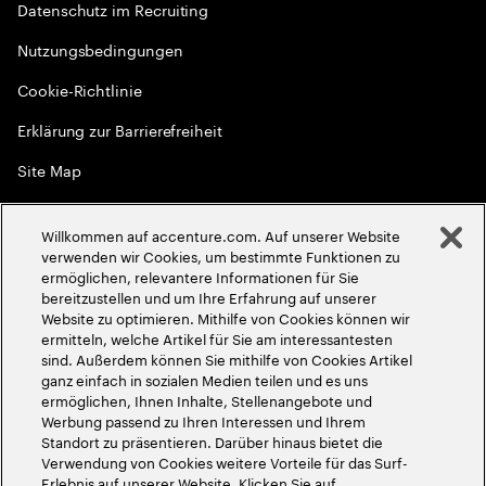
Datenschutz im Recruiting
Nutzungsbedingungen
Cookie-Richtlinie
Erklärung zur Barrierefreiheit
Site Map
Globale Meritokratie
Willkommen auf accenture.com. Auf unserer Website
©
2026
Accenture. Alle Rechte vorbehalten
verwenden wir Cookies, um bestimmte Funktionen zu
ermöglichen, relevantere Informationen für Sie
bereitzustellen und um Ihre Erfahrung auf unserer
Website zu optimieren. Mithilfe von Cookies können wir
ermitteln, welche Artikel für Sie am interessantesten
sind. Außerdem können Sie mithilfe von Cookies Artikel
ganz einfach in sozialen Medien teilen und es uns
ermöglichen, Ihnen Inhalte, Stellenangebote und
Werbung passend zu Ihren Interessen und Ihrem
Standort zu präsentieren. Darüber hinaus bietet die
Verwendung von Cookies weitere Vorteile für das Surf-
Erlebnis auf unserer Website. Klicken Sie auf