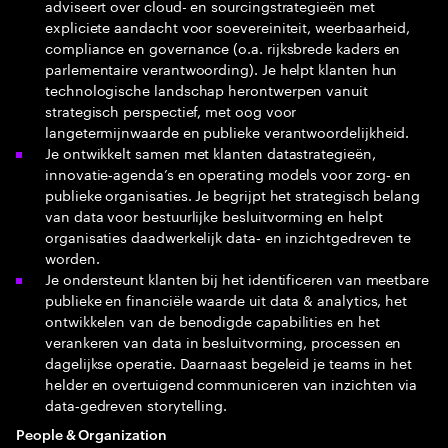
adviseert over cloud- en sourcingstrategieën met
expliciete aandacht voor soevereiniteit, weerbaarheid,
compliance en governance (o.a. rijksbrede kaders en
parlementaire verantwoording). Je helpt klanten hun
technologische landschap herontwerpen vanuit
strategisch perspectief, met oog voor
langetermijnwaarde en publieke verantwoordelijkheid.
Je ontwikkelt samen met klanten datastrategieën,
innovatie‑agenda’s en operating models voor zorg‑ en
publieke organisaties. Je begrijpt het strategisch belang
van data voor bestuurlijke besluitvorming en helpt
organisaties daadwerkelijk data‑ en inzichtgedreven te
worden.
Je ondersteunt klanten bij het identificeren van meetbare
publieke en financiële waarde uit data & analytics, het
ontwikkelen van de benodigde capabilities en het
verankeren van data in besluitvorming, processen en
dagelijkse operatie. Daarnaast begeleid je teams in het
helder en overtuigend communiceren van inzichten via
data‑gedreven storytelling.
People & Organization