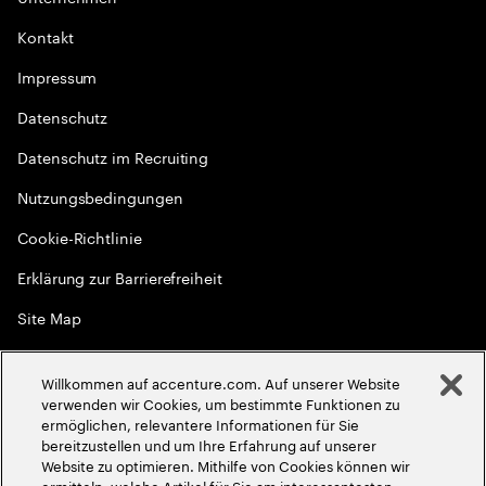
Kontakt
Impressum
Datenschutz
Datenschutz im Recruiting
Nutzungsbedingungen
Cookie-Richtlinie
Erklärung zur Barrierefreiheit
Site Map
Globale Meritokratie
Willkommen auf accenture.com. Auf unserer Website
©
2026
Accenture. Alle Rechte vorbehalten
verwenden wir Cookies, um bestimmte Funktionen zu
ermöglichen, relevantere Informationen für Sie
bereitzustellen und um Ihre Erfahrung auf unserer
Website zu optimieren. Mithilfe von Cookies können wir
ermitteln, welche Artikel für Sie am interessantesten