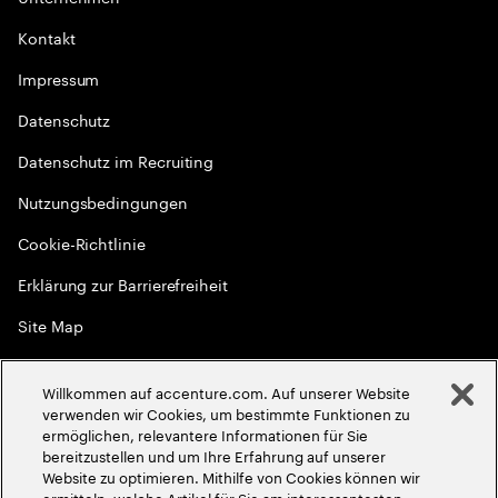
Kontakt
Impressum
Datenschutz
Datenschutz im Recruiting
Nutzungsbedingungen
Cookie-Richtlinie
Erklärung zur Barrierefreiheit
Site Map
Globale Meritokratie
Willkommen auf accenture.com. Auf unserer Website
©
2026
Accenture. Alle Rechte vorbehalten
verwenden wir Cookies, um bestimmte Funktionen zu
ermöglichen, relevantere Informationen für Sie
bereitzustellen und um Ihre Erfahrung auf unserer
Website zu optimieren. Mithilfe von Cookies können wir
ermitteln, welche Artikel für Sie am interessantesten