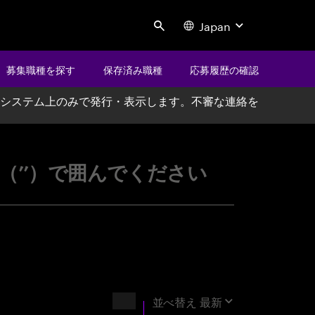
Japan
Search
募集職種を探す
保存済み職種
応募履歴の確認
システム上のみで発行・表示します。不審な連絡を
ccenture
’’）で囲んでください
結果
並べ替え
最新