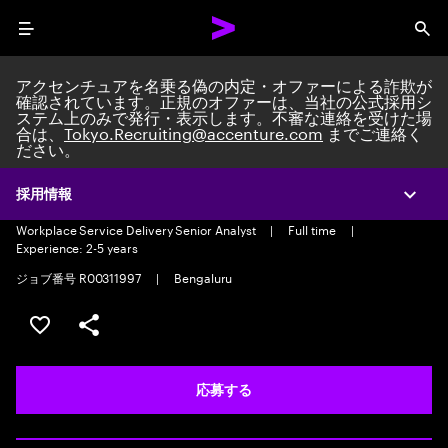
Menu
Sea
アクセンチュアを名乗る偽の内定・オファーによる詐欺が
確認されています。正規のオファーは、当社の公式採用シ
ステム上のみで発行・表示します。不審な連絡を受けた場
合は、
Tokyo.Recruiting@accenture.com
までご連絡く
ださい。
Workplace Service Delivery
Senior Analyst – Japanese
採用情報
Expa
Workplace Service Delivery Senior Analyst
|
Full time
|
Experience: 2-5 years
ジョブ番号 R00311997
|
Bengaluru
ポジションを保存する 【首都圏エリア】契約社員（給与
シェア
応募する