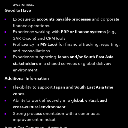
awareness.
Good to Have
Exposure to
and corporate
accounts payable processes
finance operations.
Experience working with
(e.g.,
ERP or finance systems
SAP, Oracle) and CRM tools.
Proficiency in
for financial tracking, reporting,
MS Excel
and reconciliations.
Experience supporting
Japan and/or South East Asia
in a shared services or global delivery
stakeholders
environment.
Additional Information
Flexibility to support
Japan and South East Asia time
.
zones
Ability to work effectively in a
global, virtual, and
.
cross‑cultural environment
Strong process orientation with a continuous
improvement mindset.
About Our Company | Accenture