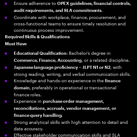
Ensure adherence to
OPEX guidelines, financial controls,
.
audit requirements, and SLA commitments
Coordinate with workplace, finance, procurement, and
cross‑functional teams to ensure timely resolution and
continuous process improvement.
Required Skills & Qualifications
Must Have
Bachelor’s degree in
Educational Qualification:
, or a related discipline.
Commerce, Finance, Accounting
, with
Japanese language proficiency – JLPT N1 or N2
strong reading, writing, and verbal communication skills.
Knowledge and hands‑on experience in the
finance
, preferably in operational or transactional
domain
finance roles.
Experience in
purchase order management,
reconciliations, accruals, vendor management, or
.
finance query handling
Strong analytical skills with high attention to detail and
data accuracy.
Effective stakeholder communication skills and SLA