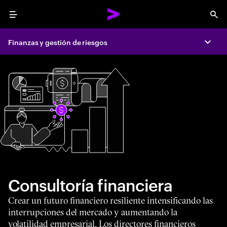
Menu
Sea
Finanzas y gestión de riesgos
Expa
Consultoría financiera
Crear un futuro financiero resiliente intensificando las
interrupciones del mercado y aumentando la
volatilidad empresarial. Los directores financieros