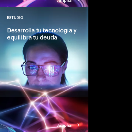
ESTUDIO
Close
Desarrolla tu tecnología y
equilibra tu deuda
Por qué equilibrar la
lugar de eliminarla, e
reinventarse con un n
Ampliar