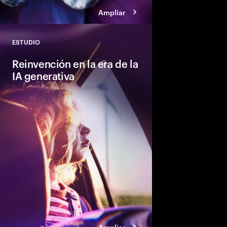
Ampliar
ESTUDIO
Close
Reinvención en la era de la
IA generativa
Cinco imperativos a 
el equipo directivo pa
era de la IA generativ
Ampliar