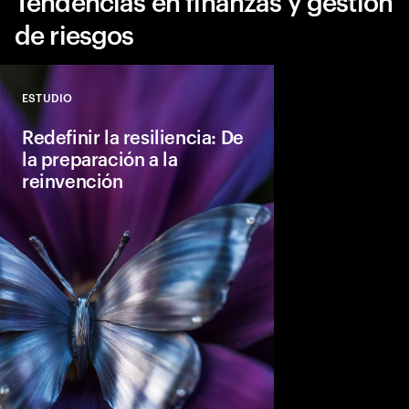
Tendencias en finanzas y gestión
de riesgos
ESTUDIO
Close
Redefinir la resiliencia: De
la preparación a la
reinvención
La resiliencia parece
niveles máximos posp
avances ocultan una 
profunda. El aumento 
requiere una resilienc
competitividad y el c