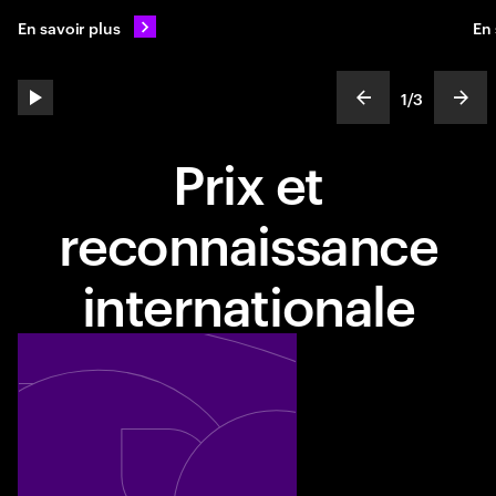
En savoir plus
En 
1
/
3
play automatic slide show
show previous s
show
slideText
ofText
Prix et
reconnaissance
internationale