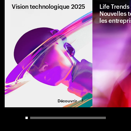
Vision technologique 2025
Life Trends
Nouvelles 
les entrepr
Que se passe-t-il l
manière autonome d
confiance est de plu
obtenir ?
Découvrir
Carousel slider control