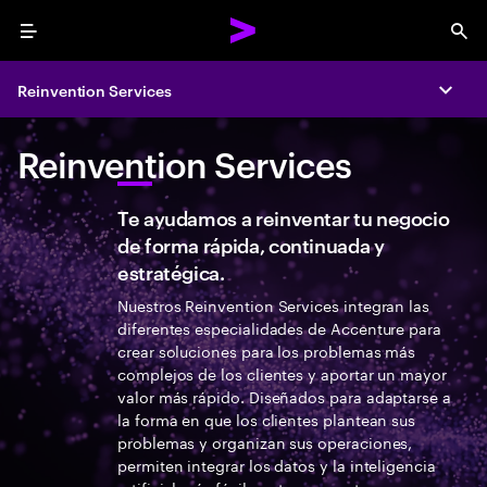
Menu
Sea
Reinvention Services
Expa
Reinvention Services
Te ayudamos a reinventar tu negocio
de forma rápida, continuada y
estratégica.
Nuestros Reinvention Services integran las
diferentes especialidades de Accenture para
crear soluciones para los problemas más
complejos de los clientes y aportar un mayor
valor más rápido. Diseñados para adaptarse a
la forma en que los clientes plantean sus
problemas y organizan sus operaciones,
permiten integrar los datos y la inteligencia