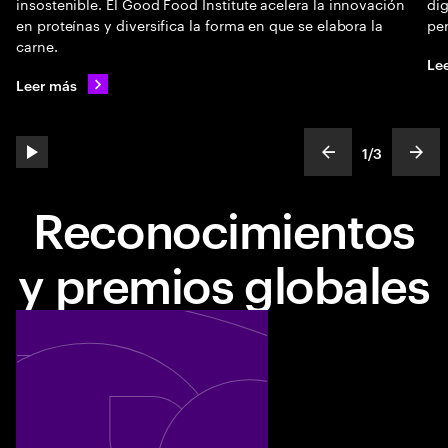
insostenible. El Good Food Institute acelera la innovación
dig
en proteínas y diversifica la forma en que se elabora la
per
carne.
Le
Leer más
1
/
3
play automatic slide show
show previous s
show
slideText
ofText
Reconocimientos
y premios globales