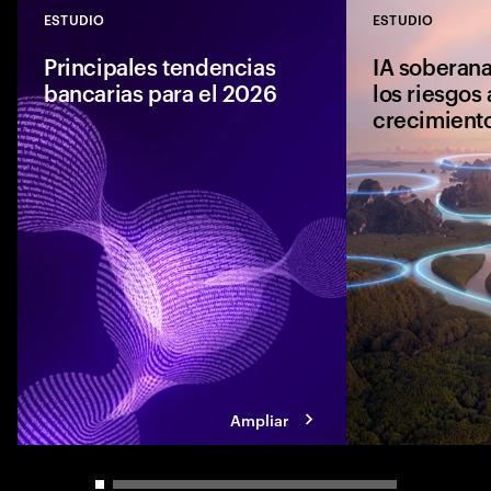
ESTUDIO
ESTUDIO
Close
Principales tendencias
IA soberana
bancarias para el 2026
los riesgos 
crecimient
Las tendencias ban
Accenture revelan 
artificial, el dinero 
competencia cambi
experiencia y el cr
Ampliar
Carousel slider control