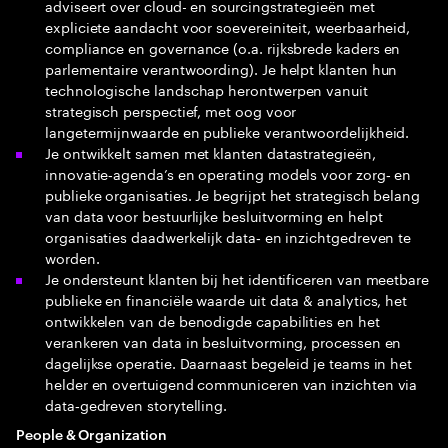
adviseert over cloud- en sourcingstrategieën met
expliciete aandacht voor soevereiniteit, weerbaarheid,
compliance en governance (o.a. rijksbrede kaders en
parlementaire verantwoording). Je helpt klanten hun
technologische landschap herontwerpen vanuit
strategisch perspectief, met oog voor
langetermijnwaarde en publieke verantwoordelijkheid.
Je ontwikkelt samen met klanten datastrategieën,
innovatie‑agenda’s en operating models voor zorg‑ en
publieke organisaties. Je begrijpt het strategisch belang
van data voor bestuurlijke besluitvorming en helpt
organisaties daadwerkelijk data‑ en inzichtgedreven te
worden.
Je ondersteunt klanten bij het identificeren van meetbare
publieke en financiële waarde uit data & analytics, het
ontwikkelen van de benodigde capabilities en het
verankeren van data in besluitvorming, processen en
dagelijkse operatie. Daarnaast begeleid je teams in het
helder en overtuigend communiceren van inzichten via
data‑gedreven storytelling.
People & Organization