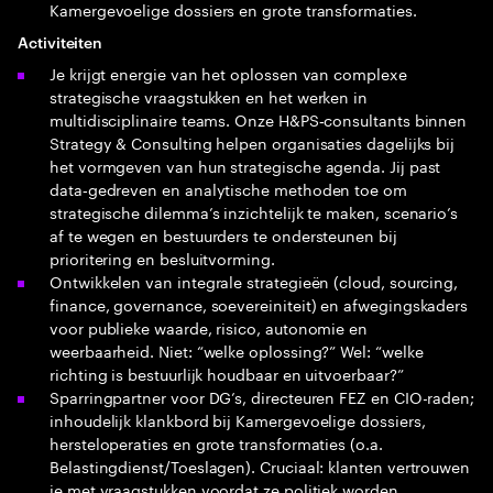
Kamergevoelige dossiers en grote transformaties.
Activiteiten
Je krijgt energie van het oplossen van complexe
strategische vraagstukken en het werken in
multidisciplinaire teams. Onze H&PS‑consultants binnen
Strategy & Consulting helpen organisaties dagelijks bij
het vormgeven van hun strategische agenda. Jij past
data‑gedreven en analytische methoden toe om
strategische dilemma’s inzichtelijk te maken, scenario’s
af te wegen en bestuurders te ondersteunen bij
prioritering en besluitvorming.
Ontwikkelen van integrale strategieën (cloud, sourcing,
finance, governance, soevereiniteit) en afwegingskaders
voor publieke waarde, risico, autonomie en
weerbaarheid. Niet: “welke oplossing?” Wel: “welke
richting is bestuurlijk houdbaar en uitvoerbaar?”
Sparringpartner voor DG’s, directeuren FEZ en CIO-raden;
inhoudelijk klankbord bij Kamergevoelige dossiers,
hersteloperaties en grote transformaties (o.a.
Belastingdienst/Toeslagen). Cruciaal: klanten vertrouwen
je met vraagstukken voordat ze politiek worden.