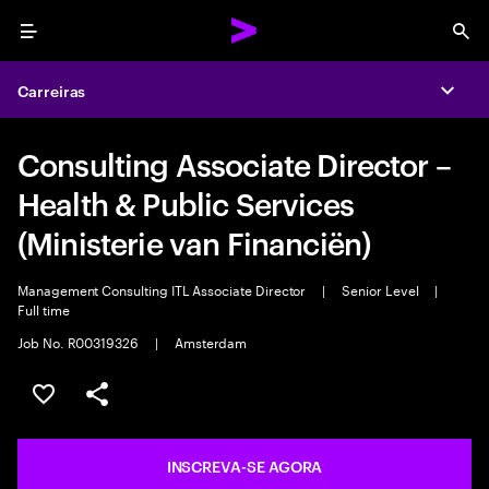
Menu
Sea
Carreiras
Expa
Consulting Associate Director –
Health & Public Services
(Ministerie van Financiën)
Management Consulting ITL Associate Director
|
Senior Level
|
Full time
Job No. R00319326
|
Amsterdam
SALVAR VAGA
COMPARTILHE
INSCREVA-SE AGORA