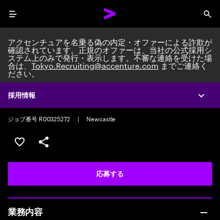
Menu
Sea
アクセンチュアを名乗る偽の内定・オファーによる詐欺が
確認されています。正規のオファーは、当社の公式採用シ
ステム上のみで発行・表示します。不審な連絡を受けた場
合は、
Tokyo.Recruiting@accenture.com
までご連絡く
ださい。
Data & ML Engineer - Newcastle
Data Eng, Mgmt & Governance Team Lead/Consultant
|
Mid-Level
採用情報
Expa
|
Full time
ジョブ番号 R00325272
|
Newcastle
ポジションを保存する 【首都圏エリア】契約社員（給与
シェア
応募する
業務内容