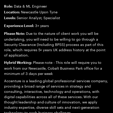
Data & ML Engineer
Role:
Newcastle Upon Tyne
Location:
Senior Analyst, Specialist
Levels:
3+ years
Experience Level:
Due to the nature of client work you will be
Please Note:
undertaking, you will need to be willing to go through a
Security Clearance (Including BPSS) process as part of this
role, which requires 5+ years UK address history at the point
of application.
Please note - This role will require you to
Hybrid Working:
work from our Newcastle, Cobalt Business Park office for a
minimum of 3 days per week
Accenture is a leading global professional services company,
providing a broad range of services in strategy and
consulting, interactive, technology and operations, with
digital capabilities across all of these services. With our
thought leadership and culture of innovation, we apply
industry expertise, diverse skill sets and next-generation
technology to each business challenge.