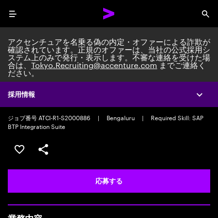
Menu
Sea
アクセンチュアを名乗る偽の内定・オファーによる詐欺が
確認されています。正規のオファーは、当社の公式採用シ
ステム上のみで発行・表示します。不審な連絡を受けた場
合は、
Tokyo.Recruiting@accenture.com
までご連絡く
ださい。
Full Stack Engineer
Packaged Application Development Associate Manager
|
Full time
採用情報
Expa
|
Experience: 5-10 years
ジョブ番号 ATCI-R1-S2000886
|
Bengaluru
|
Required Skill: SAP
BTP Integration Suite
ポジションを保存する 【首都圏エリア】契約社員（給与
シェア
応募する