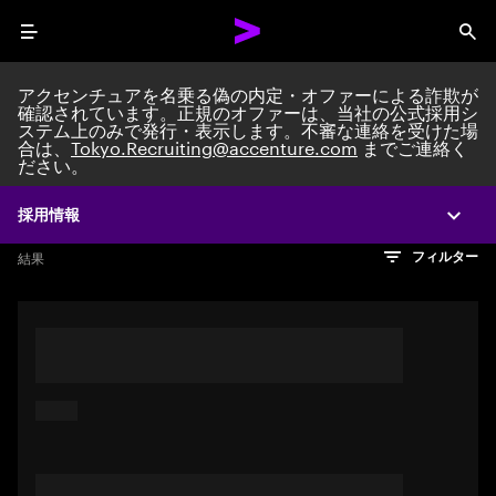
Menu
Sea
アクセンチュアを名乗る偽の内定・オファーによる詐欺が
確認されています。正規のオファーは、当社の公式採用シ
ステム上のみで発行・表示します。不審な連絡を受けた場
Search jobs at Acc
合は、
Tokyo.Recruiting@accenture.com
までご連絡く
ださい。
採用情報
Expa
文字数制限に達しました
検索のヒント
希望の仕事を表すフレーズや文章を使って検索してみてくださ
検索結果を見るにはEnterキーを押してください
結果
フィルター
い。キーワードを引用符で囲むことで、完全一致検索もできま
す。