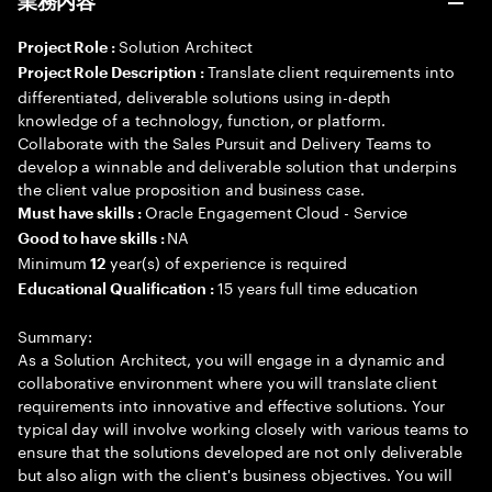
業務内容
Solution Architect
Project Role :
Translate client requirements into
Project Role Description :
differentiated, deliverable solutions using in-depth
knowledge of a technology, function, or platform.
Collaborate with the Sales Pursuit and Delivery Teams to
develop a winnable and deliverable solution that underpins
the client value proposition and business case.
Oracle Engagement Cloud - Service
Must have skills :
NA
Good to have skills :
Minimum
year(s) of experience is required
12
15 years full time education
Educational Qualification :
Summary:
As a Solution Architect, you will engage in a dynamic and
collaborative environment where you will translate client
requirements into innovative and effective solutions. Your
typical day will involve working closely with various teams to
ensure that the solutions developed are not only deliverable
but also align with the client's business objectives. You will