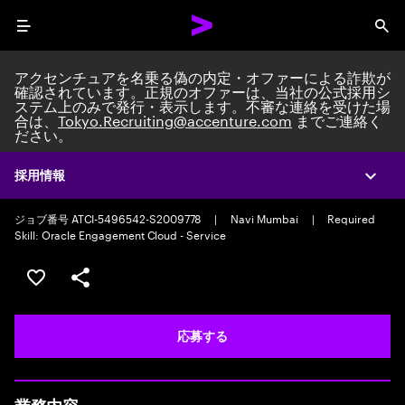
Menu
Sea
アクセンチュアを名乗る偽の内定・オファーによる詐欺が
確認されています。正規のオファーは、当社の公式採用シ
ステム上のみで発行・表示します。不審な連絡を受けた場
合は、
Tokyo.Recruiting@accenture.com
までご連絡く
ださい。
Solution Architect
Solution Architecture Manager
|
Full time
|
Experience: 10-12
採用情報
Expa
years
ジョブ番号 ATCI-5496542-S2009778
|
Navi Mumbai
|
Required
Skill: Oracle Engagement Cloud - Service
ポジションを保存する 【首都圏エリア】契約社員（給与
シェア
応募する