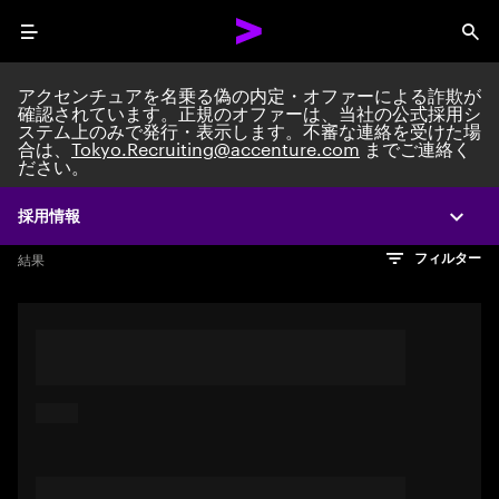
Menu
Sea
アクセンチュアを名乗る偽の内定・オファーによる詐欺が
確認されています。正規のオファーは、当社の公式採用シ
ステム上のみで発行・表示します。不審な連絡を受けた場
Search jobs at Acc
合は、
Tokyo.Recruiting@accenture.com
までご連絡く
ださい。
採用情報
Expa
文字数制限に達しました
検索のヒント
希望の仕事を表すフレーズや文章を使って検索してみてくださ
検索結果を見るにはEnterキーを押してください
結果
フィルター
い。キーワードを引用符で囲むことで、完全一致検索もできま
す。