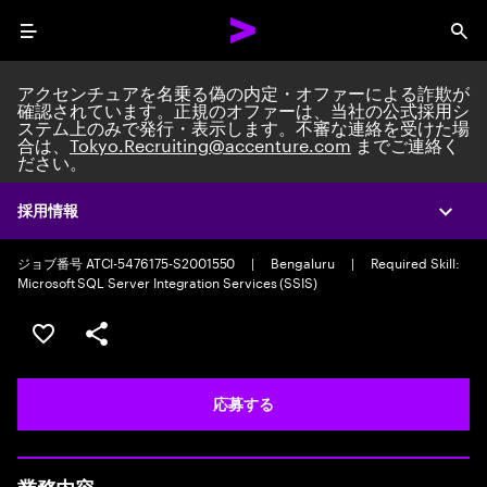
Menu
Sea
アクセンチュアを名乗る偽の内定・オファーによる詐欺が
確認されています。正規のオファーは、当社の公式採用シ
ステム上のみで発行・表示します。不審な連絡を受けた場
合は、
Tokyo.Recruiting@accenture.com
までご連絡く
ださい。
Custom Software Engineer
Custom Software Engineering Associate Manager
|
Full time
|
採用情報
Expa
Experience: 5-10 years
ジョブ番号 ATCI-5476175-S2001550
|
Bengaluru
|
Required Skill:
Microsoft SQL Server Integration Services (SSIS)
ポジションを保存する 【首都圏エリア】契約社員（給与
シェア
応募する