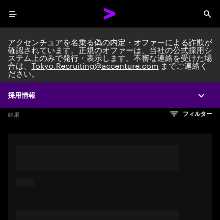
Menu
Sea
アクセンチュアを名乗る偽の内定・オファーによる詐欺が
確認されています。正規のオファーは、当社の公式採用シ
ステム上のみで発行・表示します。不審な連絡を受けた場
Search jobs at Acc
合は、
Tokyo.Recruiting@accenture.com
までご連絡く
ださい。
採用情報
Expa
文字数制限に達しました
検索のヒント
希望の仕事を表すフレーズや文章を使って検索してみてくださ
検索結果を見るにはEnterキーを押してください
結果
フィルター
い。キーワードを引用符で囲むことで、完全一致検索もできま
す。