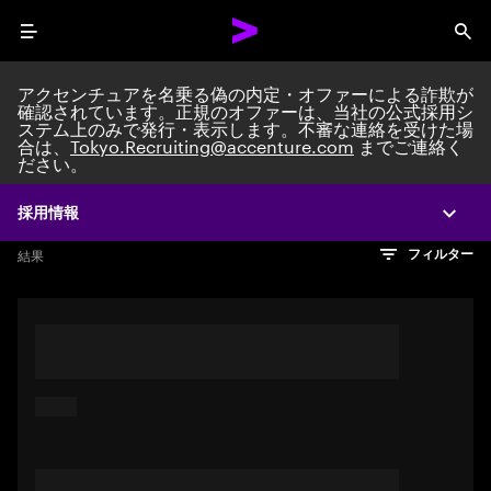
Menu
Sea
アクセンチュアを名乗る偽の内定・オファーによる詐欺が
確認されています。正規のオファーは、当社の公式採用シ
ステム上のみで発行・表示します。不審な連絡を受けた場
Search jobs at Acc
合は、
Tokyo.Recruiting@accenture.com
までご連絡く
ださい。
採用情報
Expa
文字数制限に達しました
検索のヒント
希望の仕事を表すフレーズや文章を使って検索してみてくださ
検索結果を見るにはEnterキーを押してください
結果
フィルター
い。キーワードを引用符で囲むことで、完全一致検索もできま
す。