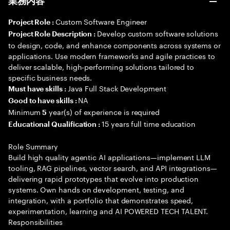
業務内容
Custom Software Engineer
Project Role :
Develop custom software solutions
Project Role Description :
to design, code, and enhance components across systems or
applications. Use modern frameworks and agile practices to
deliver scalable, high-performing solutions tailored to
specific business needs.
Java Full Stack Development
Must have skills :
NA
Good to have skills :
Minimum
year(s) of experience is required
5
15 years full time education
Educational Qualification :
Role Summary
Build high quality agentic AI applications—implement LLM
tooling, RAG pipelines, vector search, and API integrations—
delivering rapid prototypes that evolve into production
systems. Own hands on development, testing, and
integration, with a portfolio that demonstrates speed,
experimentation, learning and AI POWERED TECH TALENT.
Responsibilities