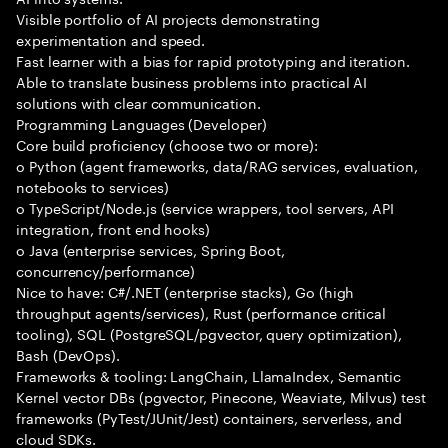
Visible portfolio of AI projects demonstrating
experimentation and speed.
Fast learner with a bias for rapid prototyping and iteration.
Able to translate business problems into practical AI
solutions with clear communication.
Programming Languages (Developer)
Core build proficiency (choose two or more):
o Python (agent frameworks, data/RAG services, evaluation,
notebooks to services)
o TypeScript/Node.js (service wrappers, tool servers, API
integration, front end hooks)
o Java (enterprise services, Spring Boot,
concurrency/performance)
Nice to have: C#/.NET (enterprise stacks), Go (high
throughput agents/services), Rust (performance critical
tooling), SQL (PostgreSQL/pgvector, query optimization),
Bash (DevOps).
Frameworks & tooling: LangChain, LlamaIndex, Semantic
Kernel vector DBs (pgvector, Pinecone, Weaviate, Milvus) test
frameworks (PyTest/JUnit/Jest) containers, serverless, and
cloud SDKs.