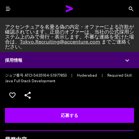
Menu
Sea
アクセンチュアを名乗る偽の内定・オファーによる詐欺が
確認されています。正規のオファーは、当社の公式採用シ
ステム上のみで発行・表示します。不審な連絡を受けた場
合は、
Tokyo.Recruiting@accenture.com
までご連絡く
ださい。
Custom Software Engineer
AI Native Software Engineering Team Lead/Consultant
|
Full time
採用情報
Expa
|
Experience: 5-10 years
ジョブ番号 ATCI-5435164-S1977853
|
Hyderabad
|
Required Skill:
Java Full Stack Development
ポジションを保存する 【首都圏エリア】契約社員（給与
シェア
応募する