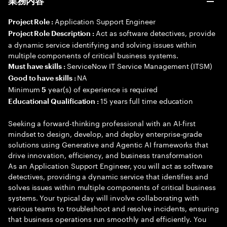
業務内容
Application Support Engineer
Project Role :
Act as software detectives, provide
Project Role Description :
a dynamic service identifying and solving issues within
multiple components of critical business systems.
ServiceNow IT Service Management (ITSM)
Must have skills :
NA
Good to have skills :
Minimum
year(s) of experience is required
5
15 years full time education
Educational Qualification :
Seeking a forward-thinking professional with an AI-first
mindset to design, develop, and deploy enterprise-grade
solutions using Generative and Agentic AI frameworks that
drive innovation, efficiency, and business transformation
As an Application Support Engineer, you will act as software
detectives, providing a dynamic service that identifies and
solves issues within multiple components of critical business
systems. Your typical day will involve collaborating with
various teams to troubleshoot and resolve incidents, ensuring
that business operations run smoothly and efficiently. You