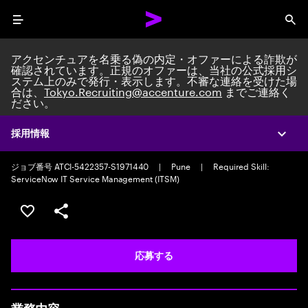
Menu
Sea
アクセンチュアを名乗る偽の内定・オファーによる詐欺が
確認されています。正規のオファーは、当社の公式採用シ
ステム上のみで発行・表示します。不審な連絡を受けた場
合は、
Tokyo.Recruiting@accenture.com
までご連絡く
ださい。
Application Support Engineer
System Development Team Lead/Consultant
|
Full time
|
採用情報
Expa
Experience: 5-10 years
ジョブ番号 ATCI-5422357-S1971440
|
Pune
|
Required Skill:
ServiceNow IT Service Management (ITSM)
ポジションを保存する 【首都圏エリア】契約社員（給与
シェア
応募する