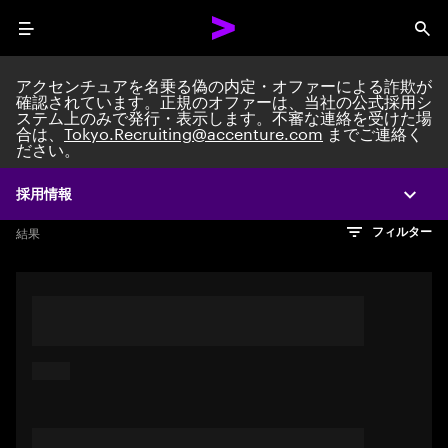
Menu
Sea
アクセンチュアを名乗る偽の内定・オファーによる詐欺が
確認されています。正規のオファーは、当社の公式採用シ
ステム上のみで発行・表示します。不審な連絡を受けた場
Search jobs at Acc
合は、
Tokyo.Recruiting@accenture.com
までご連絡く
ださい。
採用情報
Expa
文字数制限に達しました
検索のヒント
希望の仕事を表すフレーズや文章を使って検索してみてくださ
検索結果を見るにはEnterキーを押してください
結果
フィルター
い。キーワードを引用符で囲むことで、完全一致検索もできま
す。