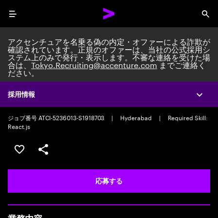
Menu
Sea
アクセンチュアを名乗る偽の内定・オファーによる詐欺が
確認されています。正規のオファーは、当社の公式採用シ
ステム上のみで発行・表示します。不審な連絡を受けた場
合は、
Tokyo.Recruiting@accenture.com
までご連絡く
ださい。
Custom Software Engineer
Packaged Application Development Team Lead/Consultant
|
Full time
採用情報
Expa
|
Experience: 5-10 years
ジョブ番号 ATCI-5236013-S1918703
|
Hyderabad
|
Required Skill:
React.js
ポジションを保存する 【首都圏エリア】契約社員（給与
シェア
応募する