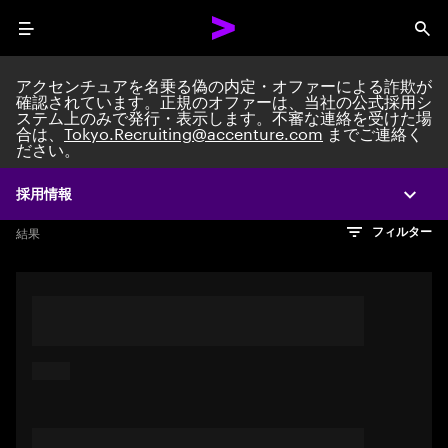
Menu
Sea
アクセンチュアを名乗る偽の内定・オファーによる詐欺が
確認されています。正規のオファーは、当社の公式採用シ
ステム上のみで発行・表示します。不審な連絡を受けた場
Search jobs at Acc
合は、
Tokyo.Recruiting@accenture.com
までご連絡く
ださい。
採用情報
Expa
文字数制限に達しました
検索のヒント
希望の仕事を表すフレーズや文章を使って検索してみてくださ
検索結果を見るにはEnterキーを押してください
結果
フィルター
い。キーワードを引用符で囲むことで、完全一致検索もできま
す。