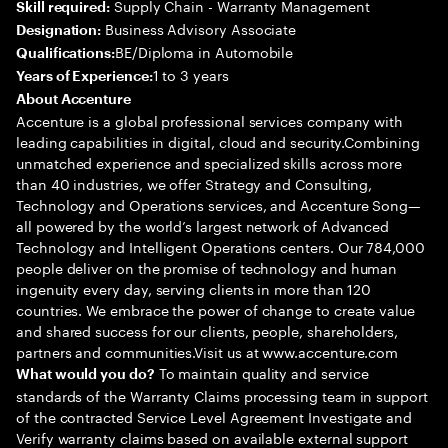
Supply Chain - Warranty Management
Skill required:
Business Advisory Associate
Designation:
BE/Diploma in Automobile
Qualifications:
1 to 3 years
Years of Experience:
About Accenture
Accenture is a global professional services company with
leading capabilities in digital, cloud and security.Combining
unmatched experience and specialized skills across more
than 40 industries, we offer Strategy and Consulting,
Technology and Operations services, and Accenture Song—
all powered by the world’s largest network of Advanced
Technology and Intelligent Operations centers. Our 784,000
people deliver on the promise of technology and human
ingenuity every day, serving clients in more than 120
countries. We embrace the power of change to create value
and shared success for our clients, people, shareholders,
partners and communities.Visit us at www.accenture.com
To maintain quality and service
What would you do?
standards of the Warranty Claims processing team in support
of the contracted Service Level Agreement Investigate and
Verify warranty claims based on available external support