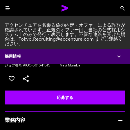
Menu
Sea
アクセンチュアを名乗る偽の内定・オファーによる詐欺が
確認されています。正規のオファーは、当社の公式採用シ
ステム上のみで発行・表示します。不審な連絡を受けた場
合は、
Tokyo.Recruiting@accenture.com
までご連絡く
ださい。
Business Advisory Associate
Business Advisory Associate
|
Full time
|
Experience: 0-2 years
採用情報
Expa
ジョブ番号 AIOC-S01641515
|
Navi Mumbai
ポジションを保存する 【首都圏エリア】契約社員（給与
シェア
応募する
業務内容