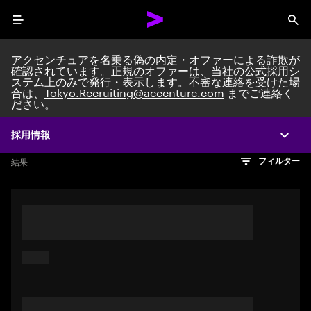
Menu
Sea
アクセンチュアを名乗る偽の内定・オファーによる詐欺が
確認されています。正規のオファーは、当社の公式採用シ
ステム上のみで発行・表示します。不審な連絡を受けた場
Search jobs at Acc
合は、
Tokyo.Recruiting@accenture.com
までご連絡く
ださい。
採用情報
Expa
文字数制限に達しました
検索のヒント
希望の仕事を表すフレーズや文章を使って検索してみてくださ
検索結果を見るにはEnterキーを押してください
結果
フィルター
い。キーワードを引用符で囲むことで、完全一致検索もできま
す。