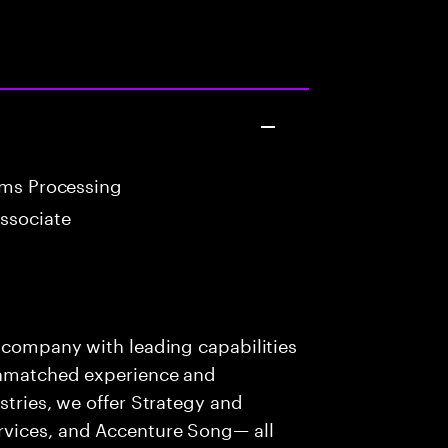
ims Processing
ssociate
s company with leading capabilities
 unmatched experience and
stries, we offer Strategy and
rvices, and Accenture Song— all