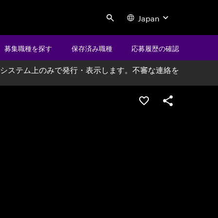
Japan
Search
募集職種を探す
保存済み職種
応募履歴の確認
システム上のみで発行・表示します。不審な連絡を
ポジションを保存する
シェア