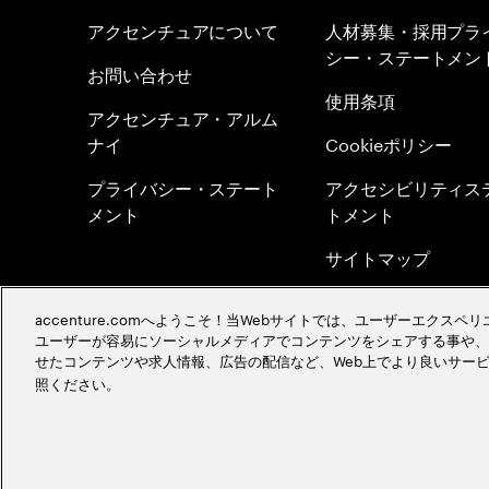
アクセンチュアについて
人材募集・採用プラ
シー・ステートメン
お問い合わせ
使用条項
アクセンチュア・アルム
ナイ
Cookieポリシー
プライバシー・ステート
アクセシビリティス
メント
トメント
サイトマップ
グローバル・メリト
accenture.comへようこそ！当Webサイトでは、ユーザーエクス
シー
ユーザーが容易にソーシャルメディアでコンテンツをシェアする事や、
せたコンテンツや求人情報、広告の配信など、Web上でより良いサー
採用イベント情報を
照ください。
©
2026
Accenture. All Rights Reserved.