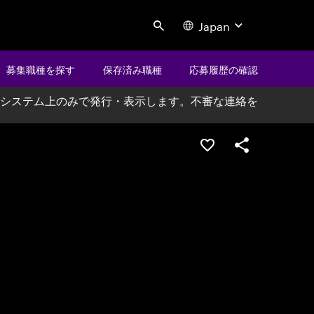
Japan
Search
募集職種を探す
保存済み職種
応募履歴の確認
システム上のみで発行・表示します。不審な連絡を
ポジションを保存する
シェア