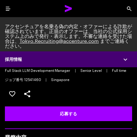
Menu
Sea
アクセンチュアを名乗る偽の内定・オファーによる詐欺が
確認されています。正規のオファーは、当社の公式採用シ
ステム上のみで発行・表示します。不審な連絡を受けた場
合は、
Tokyo.Recruiting@accenture.com
までご連絡く
ださい。
Agentic Orchestration
Engineer
採用情報
Expa
Full Stack LLM Development Manager
|
Senior Level
|
Full time
ジョブ番号 12541460
|
Singapore
ポジションを保存する 【首都圏エリア】契約社員（給与
シェア
応募する