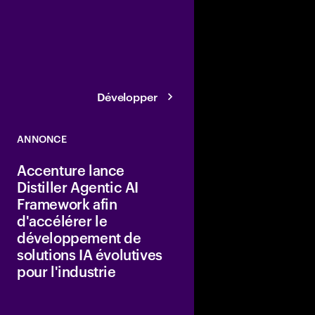
stratégique et les solu
agentique Gemini Ent
favorisaient la transf
clients, en s'appuyant
l'adoption des techno
Google Cloud par des 
de tous secteurs.
Développer
ANNONCE
Accenture lance
Distiller Agentic AI
Framework afin
d'accélérer le
développement de
solutions IA évolutives
pour l'industrie
Accenture a annoncé l