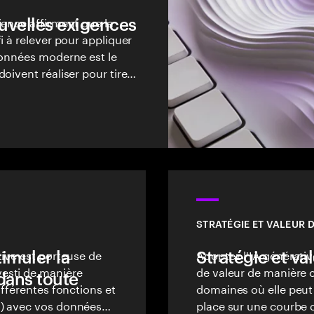
uvelles exigences
ience affirment que la
i à relever pour appliquer
données moderne est le
oivent réaliser pour tirer
.
STRATÉGIE ET VALEUR DE
timuler la
tive est porteuse de
Stratégie et val
Adoptez l'IA générativ
esti de manière
de valeur de manière 
 dans toute
ifférentes fonctions et
domaines où elle peut 
M) avec vos données
place sur une courbe d