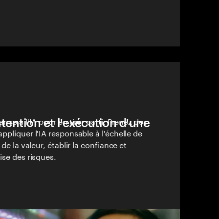
tention et l'exécution d'une
nce à l'IA pour en tirer parti. Prenez des
ppliquer l'IA responsable à l'échelle de
 de la valeur, établir la confiance et
ise des risques.