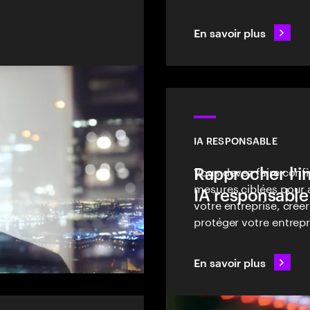
 et le contexte
En savoir plus
IA RESPONSABLE
Rapprocher l'in
Vous devez faire confia
mesures ciblées pour a
IA responsable
votre entreprise, créer
protéger votre entrepr
En savoir plus