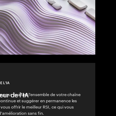
 L'IA
eur de l'IA
e pour évaluer l'ensemble de votre chaîne
continue et suggérer en permanence les
vous offrir le meilleur RSI, ce qui vous
'amélioration sans fin.