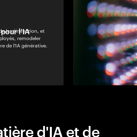
pour l'IA
de la réinvention, et
mployés, remodeler
ère de l'IA générative.
ière d'IA et de