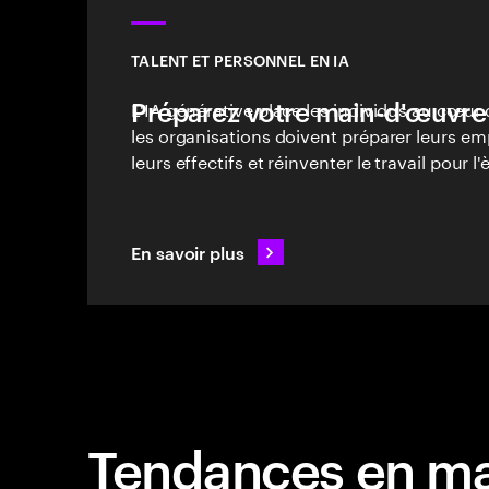
TALENT ET PERSONNEL EN IA
Préparez votre main-d'œuvre 
L'IA générative place les individus au cœur 
les organisations doivent préparer leurs e
leurs effectifs et réinventer le travail pour l'
En savoir plus
Tendances en mat