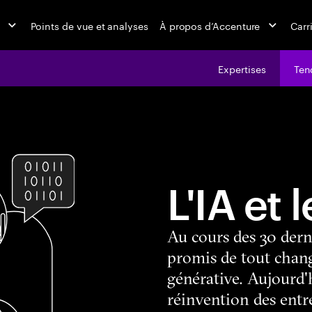
Points de vue et analyses
À propos d’Accenture
Carr
Expertises
Ten
L'IA et
Au cours des 30 dern
promis de tout chang
générative. Aujourd'h
réinvention des entre