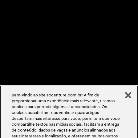
Cookie Policy/Settings
Declaração de Acessibilidade
Código de Conduta - COBE
Canal de Denúncia – Ethics Helpline
©
2026
Accenture. All Rights Reserved.
Bem-vindo ao site accenture.com.br! A fim de
proporcionar uma experiência mais relevante, usamos
cookies para permitir algumas funcionalidades. Os
cookies possibilitam-nos verificar quais artigos
despertam mais interesse para você, permitem que você
compartilhe textos nas mídias sociais, facilitam a entrega
de conteúdo, dados de vagas e anúncios alinhados aos
seus interesses e localização, e oferecem muitos outros