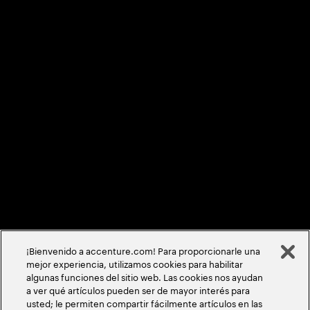
Condiciones de uso
Privacidad y cookies
Accessibility Statement
Mapa del Sitio
Política de meritocracia
©
2026
Accenture todos los derechos reservados
¡Bienvenido a accenture.com! Para proporcionarle una
mejor experiencia, utilizamos cookies para habilitar
algunas funciones del sitio web. Las cookies nos ayudan
a ver qué artículos pueden ser de mayor interés para
usted; le permiten compartir fácilmente artículos en las