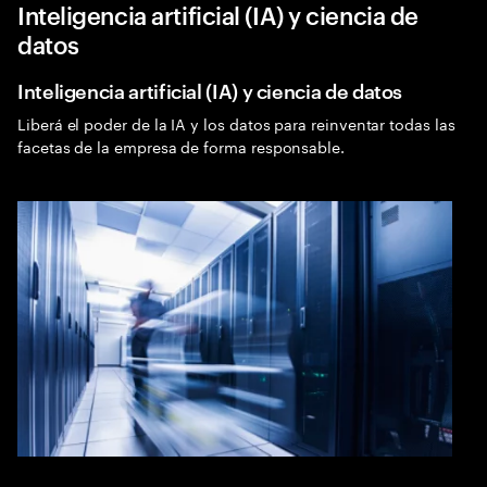
Inteligencia artificial (IA) y ciencia de
Menu
Sea
datos
Inteligencia artificial (IA) y ciencia de datos
Carreras
Expa
Liberá el poder de la IA y los datos para reinventar todas las
facetas de la empresa de forma responsable.
¿Dónde te destacarás?
En todas las industrias y en todo el mundo,
utilizá la tecnología y el ingenio humano para
crear un cambio positivo.
Áreas de interés
Inteligencia artificial (IA) y ciencia de
datos
Nube