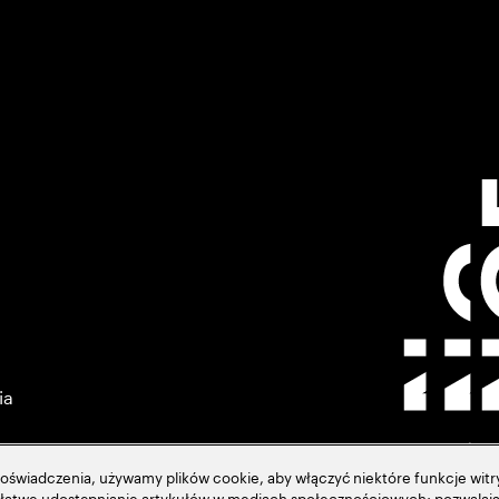
ia
świadczenia, używamy plików cookie, aby włączyć niektóre funkcje witry
ją łatwe udostępnianie artykułów w mediach społecznościowych; pozwalają