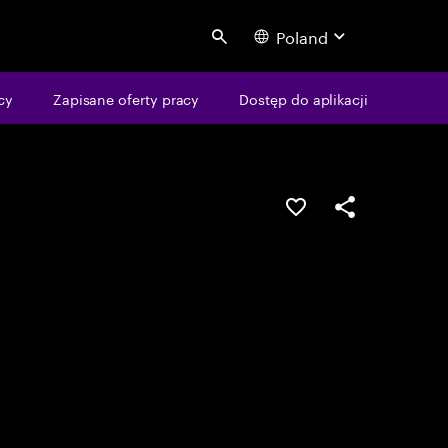
Poland
Search
cy
Zapisane oferty pracy
Dostęp do aplikacji
Guardar oportunid
Partilhar