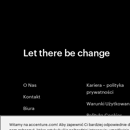
Let there be change
O Nas
Kariera – polityka
prywatności
Kontakt
Warunki Użytkowan
Biura
Polityka Cookies
Byli Pracownicy
Witamy na accenture.com! Aby zapewnić Ci bardziej odpowiednie do
Mapa strony
nam zobaczyć, które artykuły Cię najbardziej interesują; umożliwia