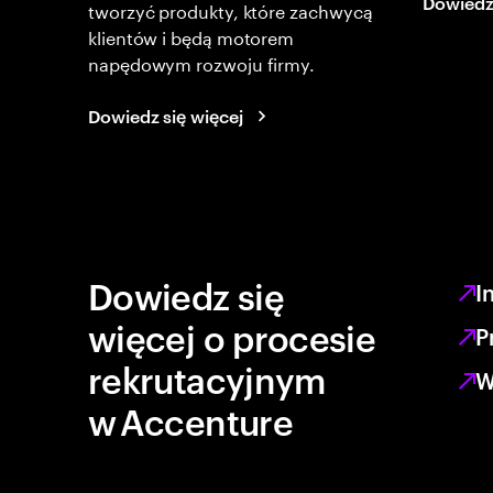
Dowiedz 
tworzyć produkty, które zachwycą
klientów i będą motorem
napędowym rozwoju firmy.
Dowiedz się więcej
Dowiedz się
I
więcej o procesie
P
rekrutacyjnym
W
w Accenture