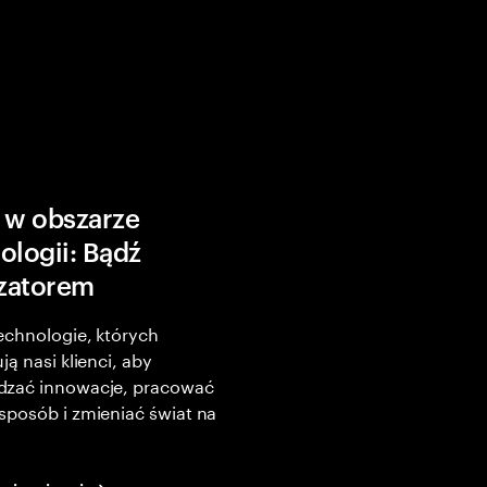
 w obszarze
ologii: Bądź
izatorem
echnologie, których
ją nasi klienci, aby
zać innowacje, pracować
posób i zmieniać świat na