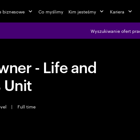
ie biznesowe
Co myślimy
Kim jesteśmy
Kariera
Wyszukiwanie ofert pra
wner - Life and
 Unit
evel
|
Full time