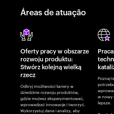
Áreas de atuação
Oferty pracy w obszarze
Praca
rozwoju produktu:
techn
Stwórz kolejną wielką
katal
rzecz
Poznaj t
potrzebu
Odkryj możliwości kariery w
wprowad
dziedzinie rozwoju produktów,
w nowy s
gdzie możesz eksperymentować,
lepsze.
wprowadzać innowacje i tworzyć.
Wykorzystuj dane i analizy, aby