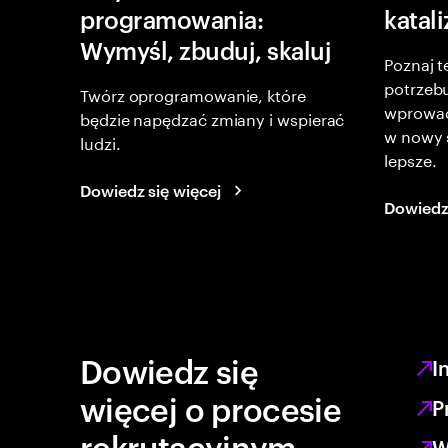
programowania:
katal
Wymyśl, zbuduj, skaluj
Poznaj t
potrzebu
Twórz oprogramowanie, które
wprowad
będzie napędzać zmiany i wspierać
w nowy s
ludzi.
lepsze.
Dowiedz się więcej
Dowiedz 
Dowiedz się
I
więcej o procesie
P
rekrutacyjnym
W