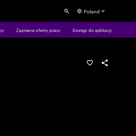
Poland
Search
cy
Zapisane oferty pracy
Dostęp do aplikacji
Guardar oportunid
Partilhar