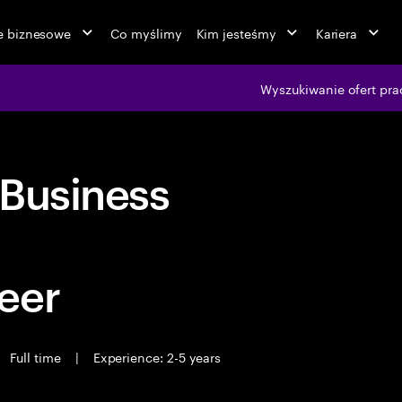
ie biznesowe
Co myślimy
Kim jesteśmy
Kariera
Wyszukiwanie ofert pra
 Business
eer
Full time
|
Experience: 2-5 years