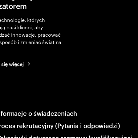
izatorem
echnologie, których
ją nasi klienci, aby
zać innowacje, pracować
posób i zmieniać świat na
się więcej
nformacje o świadczeniach
roces rekrutacyjny (Pytania i odpowiedzi)
skazówki dotyczące rozmowy kwalifikacyjnej