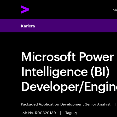
Lin
Kariera
Microsoft Power
Intelligence (BI)
Developer/Engin
Packaged Application Development Senior Analyst
|
Job No. R00320139
|
Taguig