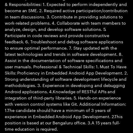
& Responsibilities: 1. Expected to perform independently and
become an SME. 2. Required active participation/contribution
in team discussions. 3. Contribute in providing solutions to
work-related problems. 4. Collaborate with team members to
analyze, design, and develop software solutions. 5.
Participate in code reviews and provide constructive
feedback. 6. Troubleshoot and debug software applications
to ensure optimal performance. 7. Stay updated with the
latest technologies and trends in software development. 8.
Assist in the documentation of software specifications and
user manuals. Professional & Technical Skills: 1. Must To Have
Skills: Proficiency in Embedded Android App Development. 2.
Strong understanding of software development lifecycle and
methodologies. 3. Experience in developing and debugging
Android applications. 4.Knowledge of RESTful APIs and
integration of third-party libraries. 5. Hands-on experience
with version control systems like Git. Additional Information:
1.The candidate should have a minimum of 3 years of
experience in Embedded Android App Development. 2.This
position is based at our Bengaluru office. 3.A 15 years full-
time education is required.