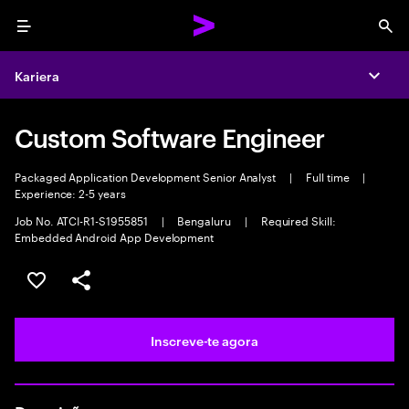
Menu
Sea
Kariera
Expa
Custom Software Engineer
Packaged Application Development Senior Analyst
|
Full time
|
Experience: 2-5 years
Job No. ATCI-R1-S1955851
|
Bengaluru
|
Required Skill:
Embedded Android App Development
Guardar oportunidade
Partilhar
Inscreve-te agora