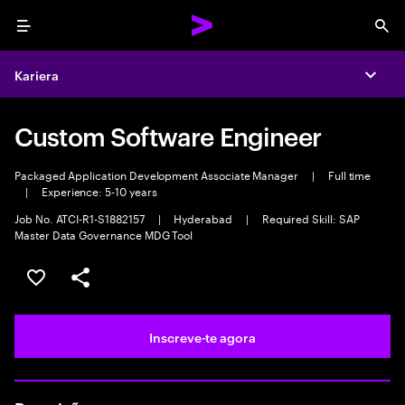
Menu
Sea
Kariera
Expa
Custom Software Engineer
Packaged Application Development Associate Manager
|
Full time
|
Experience: 5-10 years
Job No. ATCI-R1-S1882157
|
Hyderabad
|
Required Skill: SAP
Master Data Governance MDG Tool
Guardar oportunidade
Partilhar
Inscreve-te agora